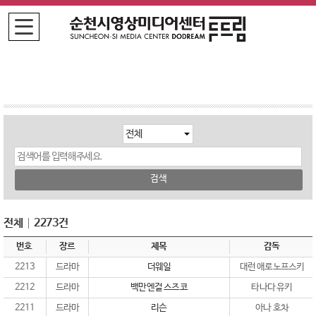
검색
전체
2273건
번호
장르
제목
감독
2213
드라마
더웨일
대런 애로노프스키
2212
드라마
백만엔걸 스즈코
타나다 유키
2211
드라마
리슨
아나 호차