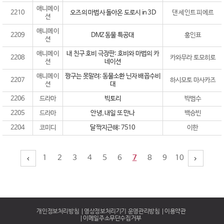
애니메이
2210
오즈의 마법사 돌아온 도로시 in 3D
댄 세인트 피에르
션
애니메이
2209
DMZ 동물 특공대
홍인표
션
애니메이
내 친구 호비 극장판: 호비와 마법의 카
2208
카와무라 토모히로
션
네이션
애니메이
짱구는 못말려: 동물소환 닌자 배꼽수비
2207
하시모토 마사카즈
션
대
2206
드라마
빅토리
박범수
2205
드라마
안녕, 내일 또 만나
백승빈
2204
코미디
달짝지근해: 7510
이한
1
2
3
4
5
6
7
8
9
10
개인정보처리방침
영상정보처리기기 운영관리방침
이용약관
이메일주소무단수집거부